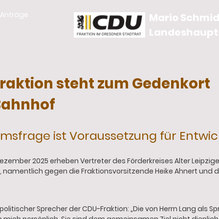
Anträge
Mario Schmidt
Landeshaupt
raktion steht zum Gedenkort
 Bahnhof
umsfrage ist Voraussetzung für Entwi
 Dezember 2025 erheben Vertreter des Förderkreises Alter Leipzig
 namentlich gegen die Fraktionsvorsitzende Heike Ahnert und de
rpolitischer Sprecher der CDU-Fraktion: „Die von Herrn Lang als S