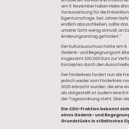
erhobenen Vorwürfe enttäuschen 
am 11. November haben Heike Ahne
Voraussetzung für die Entwicklun
Eigentumsfrage. Seit Jahren befi
endlich abzuschließen, sollte das
unserer Sicht wenig sinnvoll, an
Änderungsantrag gefordert.“
Der Kulturausschuss hatte am 9. 
Gedenk- und Begegnungsort Alter
insgesamt 200.000 Euro zur Verfü
Konzeptes durch den Ausschreibu
Der Förderkreis fordert nun die F
jedoch weder vom Förderkreis noc
2025 erbracht wurden, die eine e
als dargestellt ist zudem eine E
der Tagesordnung steht. Über die
Die CDU-Fraktion bekennt sich
eines Gedenk- und Begegnungs
Grundstücks in städtisches E