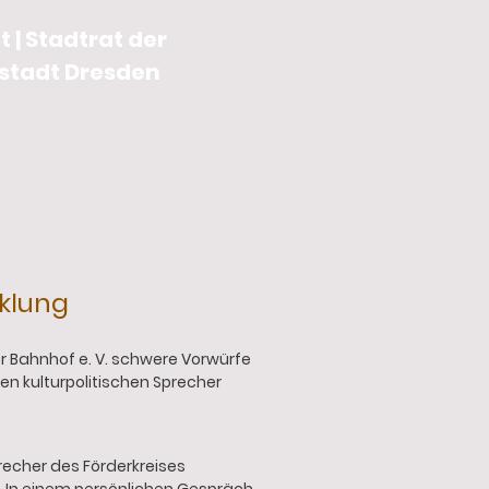
 | Stadtrat der
stadt Dresden
cklung
er Bahnhof e. V. schwere Vorwürfe
n kulturpolitischen Sprecher
precher des Förderkreises