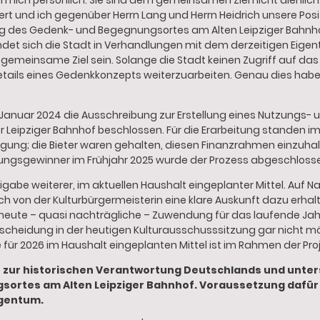
mich persönlich. Sie sind dem gemeinsamen Ziel nicht dienlich
rt und ich gegenüber Herrn Lang und Herrn Heidrich unsere Pos
g des Gedenk- und Begegnungsortes am Alten Leipziger Bahnhof
ndet sich die Stadt in Verhandlungen mit dem derzeitigen Eig
 gemeinsame Ziel sein. Solange die Stadt keinen Zugriff auf das
 Details eines Gedenkkonzepts weiterzuarbeiten. Genau dies hab
Januar 2024 die Ausschreibung zur Erstellung eines Nutzungs- 
 Leipziger Bahnhof beschlossen. Für die Erarbeitung standen 
gung; die Bieter waren gehalten, diesen Finanzrahmen einzuhal
ngsgewinner im Frühjahr 2025 wurde der Prozess abgeschloss
reigabe weiterer, im aktuellen Haushalt eingeplanter Mittel. Auf 
h von der Kulturbürgermeisterin eine klare Auskunft dazu erhal
rneute – quasi nachträgliche – Zuwendung für das laufende Jah
ntscheidung in der heutigen Kulturausschusssitzung gar nicht m
 für 2026 im Haushalt eingeplanten Mittel ist im Rahmen der Pr
 zur historischen Verantwortung Deutschlands und unters
ortes am Alten Leipziger Bahnhof. Voraussetzung dafür 
igentum.