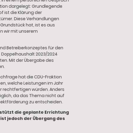
. In einem persönlichen Gespräch
ition dargelegt: Grundlegende
 ist die Klärung der
entümer. Diese Verhandlungen
 Grundstück hat, ist es aus
en wir mit unserem
und Betreiberkonzeptes für den
im Doppelhaushalt 2023/2024
ten. Mit der Übergabe des
en.
Nachfrage hat die CDU-Fraktion
ten, welche Leistungen im Jahr
r rechtfertigen würden. Anders
öglich, da das Thema nicht auf
ojektförderung zu entscheiden.
tützt die geplante Errichtung
ist jedoch der Übergang des