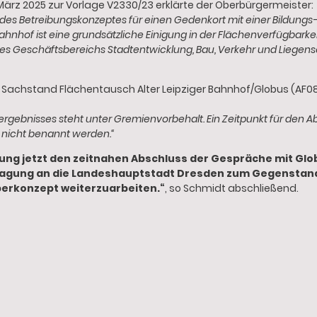
 März 2025 zur Vorlage V2330/23 erklärte der Oberbürgermeister:
es Betreibungskonzeptes für einen Gedenkort mit einer Bildungs-,
ahnhof ist eine grundsätzliche Einigung in der Flächenverfügbarkei
es Geschäftsbereichs Stadtentwicklung, Bau, Verkehr und Liege
m Sachstand Flächentausch Alter Leipziger Bahnhof/Globus (AF080
gebnisses steht unter Gremienvorbehalt. Ein Zeitpunkt für den A
nicht benannt werden.“
ung jetzt den zeitnahen Abschluss der Gespräche mit Glob
ragung an die Landeshauptstadt Dresden zum Gegenstand ha
erkonzept weiterzuarbeiten.“
, so Schmidt abschließend.