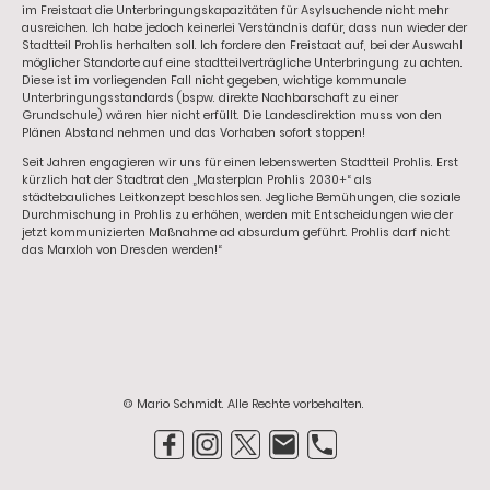
im Freistaat die Unterbringungskapazitäten für Asylsuchende nicht mehr
ausreichen. Ich habe jedoch keinerlei Verständnis dafür, dass nun wieder der
Stadtteil Prohlis herhalten soll. Ich fordere den Freistaat auf, bei der Auswahl
möglicher Standorte auf eine stadtteilverträgliche Unterbringung zu achten.
Diese ist im vorliegenden Fall nicht gegeben, wichtige kommunale
Unterbringungsstandards (bspw. direkte Nachbarschaft zu einer
Grundschule) wären hier nicht erfüllt. Die Landesdirektion muss von den
Plänen Abstand nehmen und das Vorhaben sofort stoppen!
Seit Jahren engagieren wir uns für einen lebenswerten Stadtteil Prohlis. Erst
kürzlich hat der Stadtrat den „Masterplan Prohlis 2030+“ als
städtebauliches Leitkonzept beschlossen. Jegliche Bemühungen, die soziale
Durchmischung in Prohlis zu erhöhen, werden mit Entscheidungen wie der
jetzt kommunizierten Maßnahme ad absurdum geführt. Prohlis darf nicht
das Marxloh von Dresden werden!“
© Mario Schmidt. Alle Rechte vorbehalten.