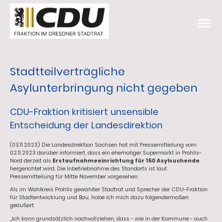
Stadtteilverträgliche
Asylunterbringung nicht gegeben
CDU-Fraktion kritisiert unsensible
Entscheidung der Landesdirektion
(03.11.2023) Die Landesdirektion Sachsen hat mit Pressemitteilung vom
02.11.2023 darüber informiert, dass ein ehemaliger Supermarkt in Prohlis-
Nord derzeit als
Erstaufnahmeeinrichtung für 150 Asylsuchende
hergerichtet wird. Die Inbetriebnahme des Standorts ist laut
Pressemitteilung für Mitte November vorgesehen.
Als im Wahlkreis Prohlis gewählter Stadtrat und Sprecher der CDU-Fraktion
für Stadtentwicklung und Bau, habe ich mich dazu folgendermaßen
geäußert:
„Ich kann grundsätzlich nachvollziehen, dass - wie in der Kommune - auch