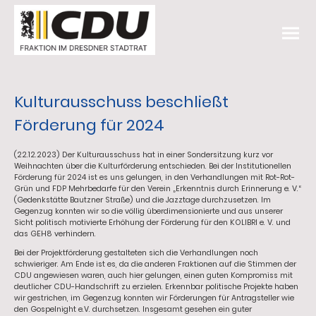
Kulturausschuss beschließt
Förderung für 2024
(22.12.2023) Der Kulturausschuss hat in einer Sondersitzung kurz vor
Weihnachten über die Kulturförderung entschieden. Bei der Institutionellen
Förderung für 2024 ist es uns gelungen, in den Verhandlungen mit Rot-Rot-
Grün und FDP Mehrbedarfe für den Verein „Erkenntnis durch Erinnerung e. V.“
(Gedenkstätte Bautzner Straße) und die Jazztage durchzusetzen. Im
Gegenzug konnten wir so die völlig überdimensionierte und aus unserer
Sicht politisch motivierte Erhöhung der Förderung für den KOLIBRI e. V. und
das GEH8 verhindern.
Bei der Projektförderung gestalteten sich die Verhandlungen noch
schwieriger. Am Ende ist es, da die anderen Fraktionen auf die Stimmen der
CDU angewiesen waren, auch hier gelungen, einen guten Kompromiss mit
deutlicher CDU-Handschrift zu erzielen. Erkennbar politische Projekte haben
wir gestrichen, im Gegenzug konnten wir Förderungen für Antragsteller wie
den Gospelnight e.V. durchsetzen. Insgesamt gesehen ein guter