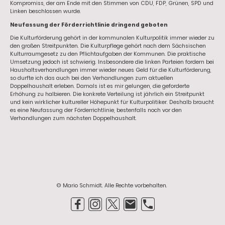
Kompromiss, der am Ende mit den Stimmen von CDU, FDP, Grünen, SPD und
Linken beschlossen wurde.
Neufassung der Förderrichtlinie dringend geboten
Die Kulturförderung gehört in der kommunalen Kulturpolitik immer wieder zu
den großen Streitpunkten. Die Kulturpflege gehört nach dem Sächsischen
Kulturraumgesetz zu den Pflichtaufgaben der Kommunen. Die praktische
Umsetzung jedoch ist schwierig. Insbesondere die linken Parteien fordern bei
Haushaltsverhandlungen immer wieder neues Geld für die Kulturförderung,
so durfte ich das auch bei den Verhandlungen zum aktuellen
Doppelhaushalt erleben. Damals ist es mir gelungen, die geforderte
Erhöhung zu halbieren. Die konkrete Verteilung ist jährlich ein Streitpunkt
und kein wirklicher kultureller Höhepunkt für Kulturpolitiker. Deshalb braucht
es eine Neufassung der Förderrichtlinie, bestenfalls noch vor den
Verhandlungen zum nächsten Doppelhaushalt.
© Mario Schmidt. Alle Rechte vorbehalten.