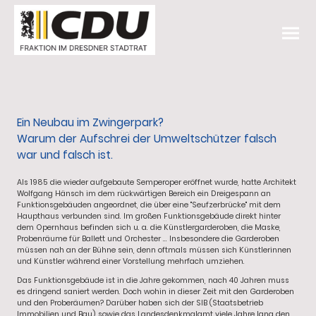
Ein Neubau im Zwingerpark?
Warum der Aufschrei der Umweltschützer falsch
war und falsch ist.
Als 1985 die wieder aufgebaute Semperoper eröffnet wurde, hatte Architekt
Wolfgang Hänsch im dem rückwärtigen Bereich ein Dreigespann an
Funktionsgebäuden angeordnet, die über eine "Seufzerbrücke" mit dem
Haupthaus verbunden sind. Im großen Funktionsgebäude direkt hinter
dem Opernhaus befinden sich u. a. die Künstlergarderoben, die Maske,
Probenräume für Ballett und Orchester ... Insbesondere die Garderoben
müssen nah an der Bühne sein, denn oftmals müssen sich Künstlerinnen
und Künstler während einer Vorstellung mehrfach umziehen.
Das Funktionsgebäude ist in die Jahre gekommen, nach 40 Jahren muss
es dringend saniert werden. Doch wohin in dieser Zeit mit den Garderoben
und den Proberäumen? Darüber haben sich der SIB (Staatsbetrieb
Immobilien und Bau) sowie das Landesdenkmalamt viele Jahre lang den