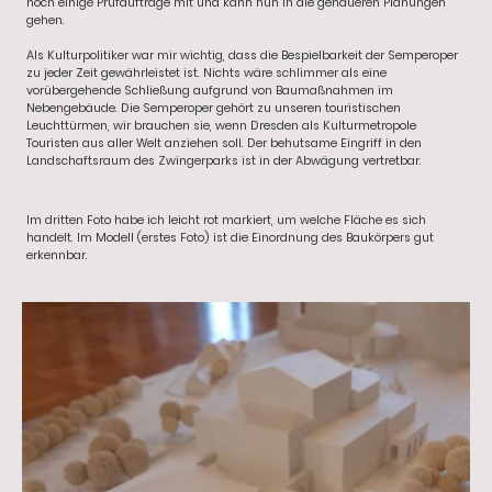
noch einige Prüfaufträge mit und kann nun in die genaueren Planungen
gehen.
Als Kulturpolitiker war mir wichtig, dass die Bespielbarkeit der Semperoper
zu jeder Zeit gewährleistet ist. Nichts wäre schlimmer als eine
vorübergehende Schließung aufgrund von Baumaßnahmen im
Nebengebäude. Die Semperoper gehört zu unseren touristischen
Leuchttürmen, wir brauchen sie, wenn Dresden als Kulturmetropole
Touristen aus aller Welt anziehen soll. Der behutsame Eingriff in den
Landschaftsraum des Zwingerparks ist in der Abwägung vertretbar.
Im dritten Foto habe ich leicht rot markiert, um welche Fläche es sich
handelt. Im Modell (erstes Foto) ist die Einordnung des Baukörpers gut
erkennbar.