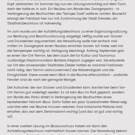
Kopf zerbrochen. Im Sommer lag nun ein Lösungsvorschlag auf dem Tisch,
doch der hatte es in sich. Ein Neubau am Rande des Zwingerparks - in
Verlängerung der Baufluchten des "Semper Zwei" sollte es richten. Baurecht
erlangt der Freistaat hier nur mit Zustimmung der Stadt Dresden, ein
Stadtratsbeschluss ist notwendig.
Im Juni wurde uns der Aufstellungsbeschluss zu einer Ergänzungssatzung
zur Beratung und Beschlussfassung vorgelegt. Heftig wurde von Grünen
und Dissidenten argumentiert, die Verwaltung wolle hier einfach mal
mitten im Zwingerpark einen Neubau errichten lassen. Ich habe, weil mir
die Semperoper wichtig ist, Vertagung beantragt. Anfang September gab
es einen Vor-Ort-Termin, bei dem auch die für Kultur und Tourismus
zuständige Staatsministerin Barbara Klepsch zugegen war. Sie erläuterte
vor Ort den anwesenden Stadträten (leider hatten es manche Fraktionen
nicht nötig, den Termin wahrzunehmen) die Notwendigkeit und die
Dringlichkeit. Diese wurde beim Blick in die Räume offensichtlich - undichte
Fenster sind da noch der geringste Mangel.
Der Aufschrei, der von Grünen und Dissidenten kam, konnte hier beim Vor-
Ort-Termin gut widerlegt werden. Es ist kein Bau im Park geplant, sondern
am Rande des Parks direkt in Verlängerung der Baufluchten eines
bestehenden Hänsch-Baus. Dafür fallen ein paar Quadratmeter Wiese weg
und drei oder vier Bäume müssen weichen. Eine historische Platane wird
erhalten, das war dem Denkmalamt wichtig (und das ist gut und richtig
so).
In einer zweiten Lesung im Bauausschuss haben wir dann den
Aufstellungsbeschluss mehrheitlich fassen können. Die Verwaltung bekam